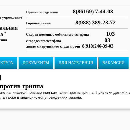
8(86169) 7-44-08
Приемное отделение
е учреждение
8(988) 389-23-72
Горячая линия
ральная
103
ца"
Скорая помощь с мобильного телефона
03
ения
с городского телефона
8(918)246-39-03
лицам с нарушением слуха и речи
УКТУРА
ДОКУМЕНТЫ
ДЛЯ НАСЕЛЕНИЯ
ВАКАНСИИ
И
против гриппа
йоне начинается прививочная кампания против гриппа. Прививки детям и
, а также в медицинских учреждениях района.