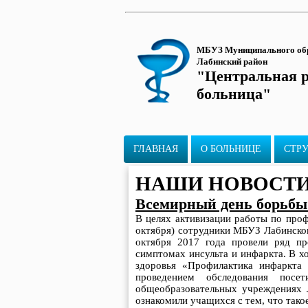
МБУЗ Муниципального об
Лабинский район
"Центральная 
больница"
ГЛАВНАЯ
О БОЛЬНИЦЕ
СТР
НАШИ НОВОСТ
Всемирный день борьбы
В целях активизации работы по проф
октября) сотрудники МБУЗ Лабинског
октября 2017 года провели ряд п
симптомах инсульта и инфаркта. В х
здоровья «Профилактика инфаркта 
проведением обследования посе
общеобразовательных учреждениях 
ознакомили учащихся с тем, что тако