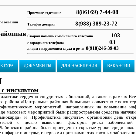
8(86169) 7-44-08
Приемное отделение
разования
8(988) 389-23-72
Телефон доверия
районная
103
Скорая помощь с мобильного телефона
03
с городского телефона
8(918)246-39-03
лицам с нарушением слуха и речи
УКТУРА
ДОКУМЕНТЫ
ДЛЯ НАСЕЛЕНИЯ
ВАКАНСИИ
И
 с инсультом
илактике сердечно-сосудистых заболеваний, а также в рамках Вс
о района «Центральная районная больница» совместно с волонте
рофилактических мероприятий, направленных на повышение ин
оде массовых мероприятий были распространены средства наглядн
миокарда» и «Профилактика инсульта», организован день отк
тителей с целью выявления факторов риска заболеваний 
Лабинского района были проведены открытые уроки среди школь
е инфаркт и инсульт, с первыми признками этих грозных заболевани