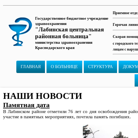
Приемное отде
Государственное бюджетное учреждение
здравоохранения
Горячая лини
"Лабинская центральная
районная больница"
Скорая помощь
министерства здравоохранения
с городского т
Краснодарского края
лицам с наруш
ГЛАВНАЯ
О БОЛЬНИЦЕ
СТРУКТУРА
ДОКУ
НАШИ НОВОСТИ
Памятная дата
В Лабинском районе отметили 76 лет со дня освобождения райо
участие в памятных мероприятиях, почтила память погибших.