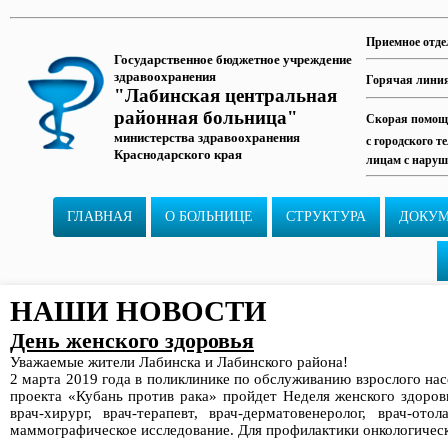
Приемное отде
Государственное бюджетное учреждение
здравоохранения
Горячая лини
"Лабинская центральная
районная больница"
Скорая помощь
министерства здравоохранения
с городского т
Краснодарского края
лицам с наруш
ГЛАВНАЯ
О БОЛЬНИЦЕ
СТРУКТУРА
ДОКУ
НАШИ НОВОСТИ
День женского здоровья
Уважаемые жители Лабинска и Лабинского района!
2 марта 2019 года в поликлинике по обслуживанию взрослого н
проекта «Кубань против рака» пройдет Неделя женского здоров
врач-хирург, врач-терапевт, врач-дерматовенеролог, врач-о
маммографическое исследование. Для профилактики онкологическ