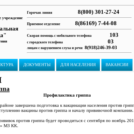
8(800) 301-27-24
Горячая линия
е учреждение
8(86169) 7-44-08
Приемное отделение
ральная
103
ца"
Скорая помощь с мобильного телефона
03
ения
с городского телефона
8(918)246-39-03
лицам с нарушением слуха и речи
УКТУРА
ДОКУМЕНТЫ
ДЛЯ НАСЕЛЕНИЯ
ВАКАНСИИ
И
ппа
Профилактика гриппа
районе завершена подготовка к вакцинации населения против грип
туплению вакцины против гриппа и началу прививочной компании.
вивок против гриппа будет проводиться с сентября по ноябрь 201
Б» МЗ КК.