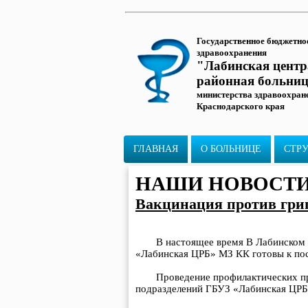
Государственное бюджетно
здравоохранения
"Лабинская цент
районная больни
министерства здравоохран
Краснодарского края
ГЛАВНАЯ
О БОЛЬНИЦЕ
СТР
НАШИ НОВОСТ
Вакцинация против гри
В настоящее время В Лабинском 
«Лабинская ЦРБ» МЗ КК готовы к пос
Проведение профилактических при
подразделений ГБУЗ «Лабинская ЦР