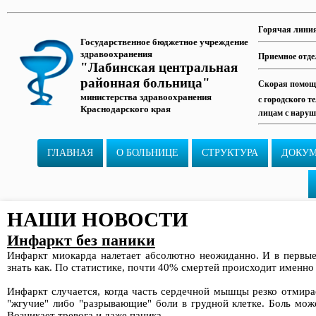
Горячая лини
Государственное бюджетное учреждение
здравоохранения
Приемное отде
"Лабинская центральная
районная больница"
Скорая помощь
министерства здравоохранения
с городского т
Краснодарского края
лицам с наруш
ГЛАВНАЯ
О БОЛЬНИЦЕ
СТРУКТУРА
ДОКУ
НАШИ НОВОСТИ
Инфаркт без паники
Инфаркт миокарда налетает абсолютно неожиданно. И в первые 
знать как. По статистике, почти 40% смертей происходит именно 
Инфаркт случается, когда часть сердечной мышцы резко отмира
"жгучие" либо "разрывающие" боли в грудной клетке. Боль може
Возникает тревога и даже паника.