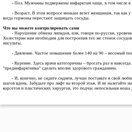
- Пол. Мужчины подвержены инфарктам чаще, в том числе в с
- Возраст. В этом вопросе меньше везет женщинам, так как 
когда гормоны перестают защищать сосуды.
Что вы можете контролировать сами
- Нарушение обмена липидов, или, говоря по-русски, уровен
Холестерин нам необходим для построения тех же стенок сосудов.
инсульты.
- Давление. Частое повышение более 140 на 90 – весомый пов
- Курение. Здесь врачи категоричны – бросать раз и навсегд
"прединфарктника" сделать вполне здорового гражданина.
- И, конечно, не сидите сиднем, лучше поставьте в свой лю
шагов вдень. Забудьте про лифт на второй этаж. И не налегайте н
корсетов и пластических хирургов, это подчас непосильная ноша д