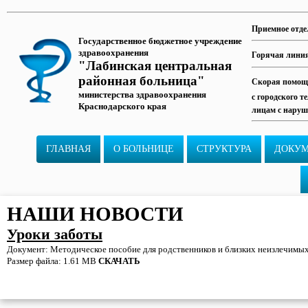
Приемное отде
Государственное бюджетное учреждение
здравоохранения
Горячая лини
"Лабинская центральная
районная больница"
Скорая помощь
министерства здравоохранения
с городского т
Краснодарского края
лицам с наруш
ГЛАВНАЯ
О БОЛЬНИЦЕ
СТРУКТУРА
ДОКУ
НАШИ НОВОСТИ
Уроки заботы
Документ: Методическое пособие для родственников и близких неизлечимы
Размер файла: 1.61 MB
СКАЧАТЬ