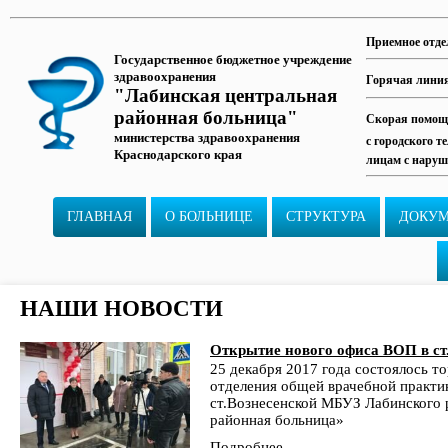
Приемное отде
Государственное бюджетное учреждение
здравоохранения
Горячая лини
"Лабинская центральная
районная больница"
Скорая помощь
министерства здравоохранения
с городского т
Краснодарского края
лицам с наруш
ГЛАВНАЯ
О БОЛЬНИЦЕ
СТРУКТУРА
ДОКУ
НАШИ НОВОСТИ
Открытие нового офиса ВОП в ст
25 декабря 2017 года состоялось т
отделения общей врачебной практи
ст.Вознесенской МБУЗ Лабинского 
районная больница»
Подробнее...