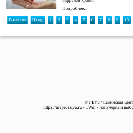
баррелей крови.
Подробнее...
В начало
Назад
1
2
3
4
5
6
7
8
9
10
© ГБУЗ "Лабинская цент
https://maprossiya.ru - 1Win - популярный вы