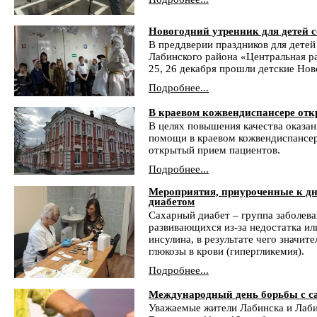
Новогодний утренник для детей 
В преддверии праздников для дете
Лабинского района «Центральная р
25, 26 декабря прошли детские Нов
Подробнее...
В краевом кожвендиспансере от
В целях повышения качества оказа
помощи в краевом кожвендиспансер
открытый прием пациентов.
Подробнее...
Мероприятия, приуроченные к д
диабетом
Сахарный диабет – группа заболев
развивающихся из-за недостатка ил
инсулина, в результате чего значит
глюкозы в крови (гипергликемия).
Подробнее...
Международный день борьбы с с
Уважаемые жители Лабинска и Лаби