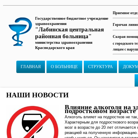
Приемное отде
Государственное бюджетное учреждение
здравоохранения
Горячая лини
"Лабинская центральная
районная больница"
Скорая помощь
министерства здравоохранения
с городского т
Краснодарского края
лицам с наруш
ГЛАВНАЯ
О БОЛЬНИЦЕ
СТРУКТУРА
ДОКУ
НАШИ НОВОСТИ
Влияние алкоголя на з
подростковом возрасте
Алкоголь влияет на подростков не так,
Характерным для подросткового возра
мозг в возрасте до 20 лет отличается 
реакцией на полученную информацию. 
чтобы учиться. Он находится в стади