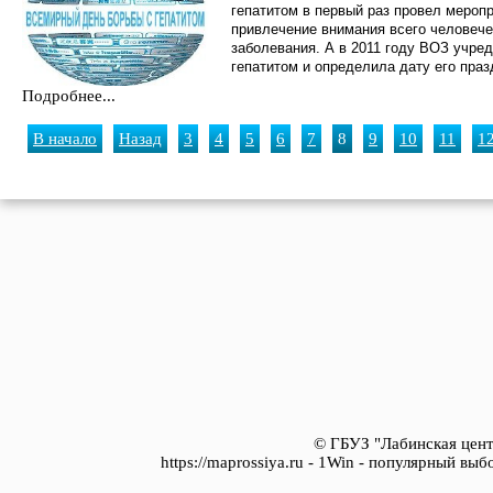
гепатитом в первый раз провел мероп
привлечение внимания всего человече
заболевания. А в 2011 году ВОЗ учре
гепатитом и определила дату его праз
Подробнее...
В начало
Назад
3
4
5
6
7
8
9
10
11
1
© ГБУЗ "Лабинская цент
https://maprossiya.ru - 1Win - популярный вы