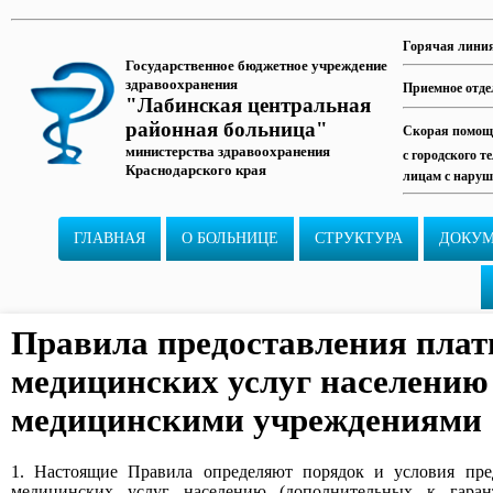
Горячая лини
Государственное бюджетное учреждение
здравоохранения
Приемное отде
"Лабинская центральная
районная больница"
Скорая помощь
министерства здравоохранения
с городского т
Краснодарского края
лицам с наруш
ГЛАВНАЯ
О БОЛЬНИЦЕ
СТРУКТУРА
ДОКУ
Правила предоставления пла
медицинских услуг населению
медицинскими учреждениями
1. Настоящие Правила определяют порядок и условия пре
медицинских услуг населению (дополнительных к гаран