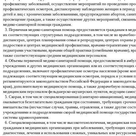
профилактику заболеваний, осуществление мероприятий по проведению про
профилактических осмотров, диспансерному наблюдению женщин в период 
детей и лиц с хроническими заболеваниями, предупреждению абортов, сани
просвещение граждан, а также осуществление других мероприятий, связанн
медико-санитарной помощи гражданам.
3. Первичная медико-санитарная помощь предоставляется гражданам в мед
их соответствующих структурных подразделениях, в том числе во врачебно
диспансерах, центрах планирования семьи и репродукции, центрах охраны 
подростков и центрах медицинской профилактики, врачами-терапевтами уча
педиатрами участковыми, врачами общей практики (семейными врачами), вр
также соответствующим средним медицинским персоналом.
4. Объемы первичной медико-санитарной помощи, предоставляемой в амбу
учреждениях и других медицинских организациях или их соответствующих
подразделениях, включают профилактические осмотры населения (кроме кон
подлежащих соответствующим медицинским осмотрам, порядок и условия п
регламентируются законодательством Российской Федерации и законодател
края), дополнительную медицинскую помощь, а также доврачебную помощь
медицинским персоналом фельдшерско-акушерских пунктов, ведущим самос
5. Скорая, в том числе специализированная (санитарно-авиационная), меди
оказывается безотлагательно гражданам при состояниях, требующих срочно
вмешательства (несчастные случаи, травмы, отравления, а также другие сост
учреждениями и подразделениями скорой медицинской помощи государстве
системы здравоохранения.
6. Специализированная, в том числе высокотехнологичная, медицинская по
гражданам в медицинских организациях при заболеваниях, требующих спец
диагностики, лечения и использования сложных, уникальных или ресурсоем