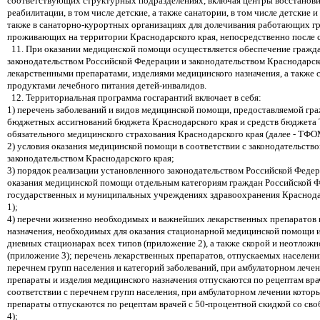
соответствующих структурных подразделениях, включая центры восстанов
реабилитации, в том числе детские, а также санатории, в том числе детские и
также в санаторно-курортных организациях для долечивания работающих г
проживающих на территории Краснодарского края, непосредственно после 
11. При оказании медицинской помощи осуществляется обеспечение граждан
законодательством Российской Федерации и законодательством Краснодарс
лекарственными препаратами, изделиями медицинского назначения, а также
продуктами лечебного питания детей-инвалидов.
12. Территориальная программа госгарантий включает в себя:
1) перечень заболеваний и видов медицинской помощи, предоставляемой гра
бюджетных ассигнований бюджета Краснодарского края и средств бюджета
обязательного медицинского страхования Краснодарского края (далее - ТФ
2) условия оказания медицинской помощи в соответствии с законодательств
законодательством Краснодарского края;
3) порядок реализации установленного законодательством Российской Феде
оказания медицинской помощи отдельным категориям граждан Российской Ф
государственных и муниципальных учреждениях здравоохранения Краснода
1);
4) перечни жизненно необходимых и важнейших лекарственных препаратов 
назначения, необходимых для оказания стационарной медицинской помощи 
дневных стационарах всех типов (приложение 2), а также скорой и неотло
(приложение 3); перечень лекарственных препаратов, отпускаемых населени
перечнем групп населения и категорий заболеваний, при амбулаторном лече
препараты и изделия медицинского назначения отпускаются по рецептам врач
соответствии с перечнем групп населения, при амбулаторном лечении котор
препараты отпускаются по рецептам врачей с 50-процентной скидкой со св
4);