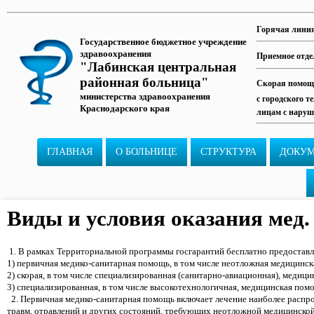
Горячая лини
Государственное бюджетное учреждение
здравоохранения
Приемное отде
"Лабинская центральная
районная больница"
Скорая помощь
министерства здравоохранения
с городского т
Краснодарского края
лицам с наруш
ГЛАВНАЯ
О БОЛЬНИЦЕ
СТРУКТУРА
ДОКУ
Виды и условия оказания мед
1. В рамках Территориальной программы госгарантий бесплатно предостав
1) первичная медико-санитарная помощь, в том числе неотложная медицинс
2) скорая, в том числе специализированная (санитарно-авиационная), медиц
3) специализированная, в том числе высокотехнологичная, медицинская пом
2. Первичная медико-санитарная помощь включает лечение наиболее распр
травм, отравлений и других состояний, требующих неотложной медицинск