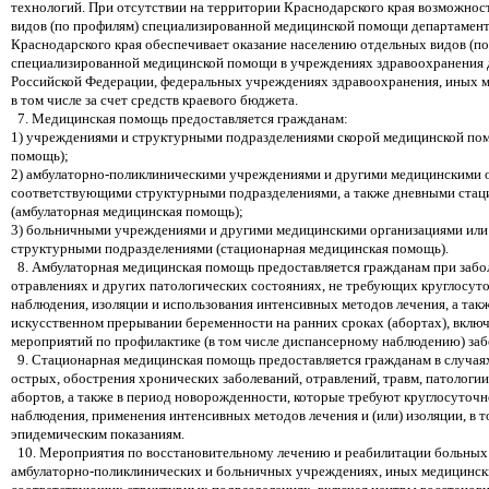
технологий. При отсутствии на территории Краснодарского края возможнос
видов (по профилям) специализированной медицинской помощи департамен
Краснодарского края обеспечивает оказание населению отдельных видов (п
специализированной медицинской помощи в учреждениях здравоохранения 
Российской Федерации, федеральных учреждениях здравоохранения, иных м
в том числе за счет средств краевого бюджета.
7. Медицинская помощь предоставляется гражданам:
1) учреждениями и структурными подразделениями скорой медицинской пом
помощь);
2) амбулаторно-поликлиническими учреждениями и другими медицинскими 
соответствующими структурными подразделениями, а также дневными стац
(амбулаторная медицинская помощь);
3) больничными учреждениями и другими медицинскими организациями ил
структурными подразделениями (стационарная медицинская помощь).
8. Амбулаторная медицинская помощь предоставляется гражданам при забол
отравлениях и других патологических состояниях, не требующих круглосут
наблюдения, изоляции и использования интенсивных методов лечения, а так
искусственном прерывании беременности на ранних сроках (абортах), вклю
мероприятий по профилактике (в том числе диспансерному наблюдению) заб
9. Стационарная медицинская помощь предоставляется гражданам в случаях 
острых, обострения хронических заболеваний, отравлений, травм, патологии
абортов, а также в период новорожденности, которые требуют круглосуточ
наблюдения, применения интенсивных методов лечения и (или) изоляции, в т
эпидемическим показаниям.
10. Мероприятия по восстановительному лечению и реабилитации больных
амбулаторно-поликлинических и больничных учреждениях, иных медицински