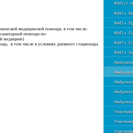
Лечебно-
гепатитов
ФАП ст. 
помощи
Невролог
Номенкла
ФАП х. В
Номенкла
Операцио
ФАП х. П
ической медицинской помощи, в том числе:
Отделени
ФАП х. С
-санитарной помощи по:
ой медицине)
Патолого
ФАП х. С
щь, в том числе в условиях дневного стационара
Приемное
ФАП х. Х
Первично
Амбулато
Рентгено
Амбулато
Родильно
Амбулато
Терапевт
Амбулато
Терапевт
Амбулато
Травмато
Участков
Педиатри
Участков
Хирургич
Участкова