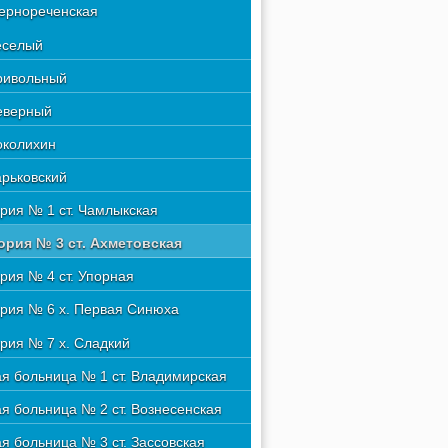
диагностическое отделение
 А, В, С.
Чернореченская
ическое отделение
тура работ и услуг
еселый
тура работ и услуг
нный блок
ривольный
е анестезиологии-реанимации
еверный
анатомическое отделение
околихин
 отделение
арьковский
е сосудистое отделение
рия № 1 ст. Чамлыкская
вское отделение
рия № 3 ст. Ахметовская
е отделение
рия № 4 ст. Упорная
ическое отделение № 1
рия № 6 х. Первая Синюха
ическое отделение № 2
рия № 7 х. Сладкий
лого-ортопедическое отделение
ая больница № 1 ст. Владимирская
ческое отделение
ая больница № 2 ст. Вознесенская
еское отделение № 1
я больница № 3 ст. Зассовская