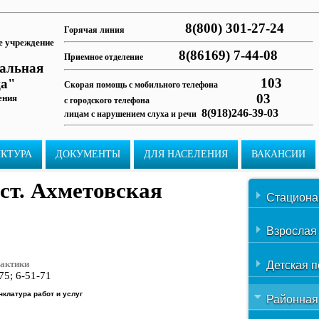
8(800) 301-27-24
Горячая линия
е учреждение
8(86169) 7-44-08
Приемное отделение
ральная
103
ца"
Скорая помощь с мобильного телефона
03
ения
с городского телефона
8(918)246-39-03
лицам с нарушением слуха и речи
УКТУРА
ДОКУМЕНТЫ
ДЛЯ НАСЕЛЕНИЯ
ВАКАНСИИ
ст. Ахметовская
Стациона
Админист
Взрослая
Гинеколо
Поликлин
Детская 
рактики
Инфекцио
населени
75; 6-51-71
Детская 
клатура работ и услуг
Клинико-
Районная
Иммунно 
диагност
Кабинет 