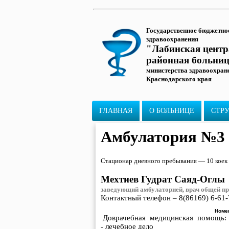
Государственное бюджетно
здравоохранения
"Лабинская цент
районная больни
министерства здравоохран
Краснодарского края
ГЛАВНАЯ
О БОЛЬНИЦЕ
СТР
Амбулатория №3 
Стационар дневного пребывания — 10 коек
Мехтиев Гудрат Саяд-Оглы
заведующий амбулаторией, врач общей п
Контактный телефон – 8(86169) 6-61-
Номен
Доврачебная медицинская помощь:
- лечебное дело