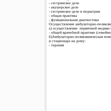
- сестринское дело
- акушерское дело
- сестринское дело в педиатрии
- общая практика
- функциональная диагностика
Осуществление амбулаторно-поликлин
а) осуществление первичной медико
- общей врачебной практике (семейн
б)Амбулаторно-поликлиническая помо
и стационара на дому:
- терапия