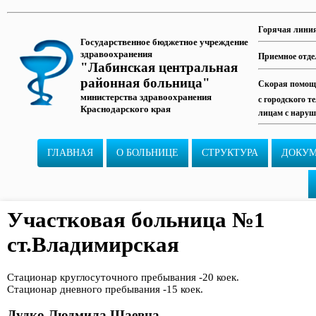
Горячая лини
Государственное бюджетное учреждение
здравоохранения
Приемное отде
"Лабинская центральная
районная больница"
Скорая помощь
министерства здравоохранения
с городского т
Краснодарского края
лицам с наруш
ГЛАВНАЯ
О БОЛЬНИЦЕ
СТРУКТУРА
ДОКУ
Участковая больница №1
ст.Владимирская
Стационар круглосуточного пребывания -20 коек.
Стационар дневного пребывания -15 коек.
Дудко Людмила Шаевна