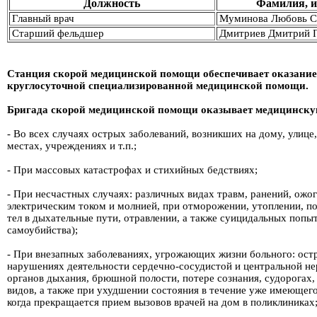
Должность
Фамилия, и
Главный врач
Муминова Любовь С
Старший фельдшер
Дмитриев Дмитрий 
Станция скорой медицинской помощи обеспечивает оказание
круглосуточной специализированной медицинской помощи.
Бригада скорой медицинской помощи оказывает медицинск
- Во всех случаях острых заболеваний, возникших на дому, улице
местах, учреждениях и т.п.;
- При массовых катастрофах и стихийных бедствиях;
- При несчастных случаях: различных видах травм, ранений, ожо
электрическим током и молнией, при отморожении, утоплении, 
тел в дыхательные пути, отравлении, а также суицидальных попы
самоубийства);
- При внезапных заболеваниях, угрожающих жизни больного: ост
нарушениях деятельности сердечно-сосудистой и центральной не
органов дыхания, брюшной полости, потере сознания, судорогах,
видов, а также при ухудшении состояния в течение уже имеющего
когда прекращается прием вызовов врачей на дом в поликлиниках