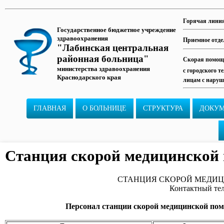
Горячая лини
Государственное бюджетное учреждение
здравоохранения
Приемное отде
"Лабинская центральная
районная больница"
Скорая помощь
министерства здравоохранения
с городского т
Краснодарского края
лицам с наруш
ГЛАВНАЯ
О БОЛЬНИЦЕ
СТРУКТУРА
ДОКУ
Станция скорой медицинской
СТАНЦИЯ СКОРОЙ МЕДИ
Контактный тел
Персонал станции скорой медицинской по