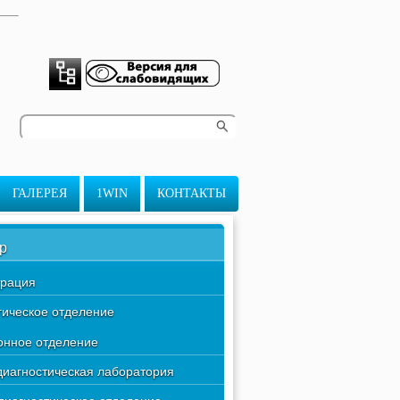
ГАЛЕРЕЯ
1WIN
КОНТАКТЫ
р
рация
гическое отделение
нное отделение
диагностическая лаборатория