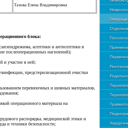
Лечебно-
Тазова Елена Владимировна
Невролог
Операци
Отделени
ерационного блока:
Патолого
санэпидрежима, асептики и антисептики в
Приемное
ие послеоперационных нагноений);
Первично
 и участие в ней;
Рентгено
езинфекции, предстерилизационной очистки
Родильно
Терапевт
льзованием перевязочных и шовных материалов,
удования;
Терапевт
авкой операционного материала на
Травмато
Педиатри
рудового распорядка, медицинской этики и
Хирургич
уда и техники безопасности;