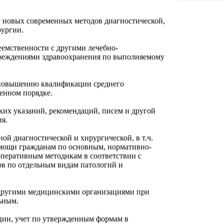
Амбулато
Номенкла
у новых современных методов диагностической,
Амбулато
рургии.
Амбулато
еемственности с другими лечебно-
Амбулато
реждениями здравоохранения по выполняемому
Участков
 повышению квалификации среднего
Участков
енном порядке.
Участкова
ских указаний, рекомендаций, писем и другой
я.
Участков
ФАП пос.
ой диагностической и хирургической, в т.ч.
мощи гражданам по основным, нормативно-
ФАП пос.
перативным методикам в соответствии с
ов по отдельным видам патологий и
ФАП пос. 
ФАП пос.
 другими медицинскими организациями при
ьным.
ФАП с. Г
ции, учет по утвержденным формам в
ФАП с. Г