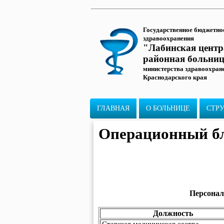
Государственное бюджетно
здравоохранения
"Лабинская цент
районная больни
министерства здравоохран
Краснодарского края
ГЛАВНАЯ
О БОЛЬНИЦЕ
СТР
Операционный б
Персонал
Должность
Старшая медицинская сестра,