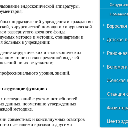
Хирургич
льзование эндоскопической аппаратуры,
рументария;
Номенкла
ебных подразделений учреждения и граждан во
Взрослая
еской, хирургической помощи и хирургической
лем развернутого коечного фонда,
уемых методов и методик, стандартами и
Поликлин
Детская 
ия больных в учреждении;
населени
Детская 
едение хирургических и эндоскопических
Районная
Иммунно 
нарном этапе со своевременной выдачей
диагност
Кабинет 
ючений по их результатам;
гепатитов
ФАП ст. 
Вспомога
помощи
профессионального уровня, знаний,
Номенкла
ФАП х. В
Номенкла
Автогара
Женская 
ФАП х. П
Аптека
 следующие функции :
ФАП х. С
Станция 
Отдел ав
х исследований с учетом потребностей
ФАП х. С
управлен
ких данных, нормативно утвержденных
Физиотер
каждой методике.
ФАП х. Х
Прачечна
дении совместных и консилиумных осмотров
Центр зд
Амбулато
Строител
стно с лечащими врачами и другими