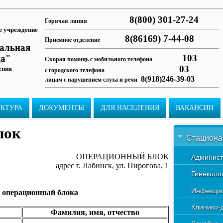
8(800) 301-27-24
Горячая линия
е учреждение
8(86169) 7-44-08
Приемное отделение
ральная
103
ца"
Скорая помощь с мобильного телефона
03
ения
с городского телефона
8(918)246-39-03
лицам с нарушением слуха и речи
УКТУРА
ДОКУМЕНТЫ
ДЛЯ НАСЕЛЕНИЯ
ВАКАНСИИ
лок
Стациона
ОПЕРАЦИОННЫЙ БЛОК
Админист
адрес г. Лабинск, ул. Пирогова, 1
Гинеколо
Инфекцио
 операционный блока
Клинико-
Фамилия, имя, отчество