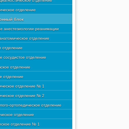
диагностическое отделение
ическое отделение
онный блок
е анестезиологии-реанимации
анатомическое отделение
 отделение
е сосудистое отделение
вское отделение
е отделение
ическое отделение № 1
ическое отделение № 2
лого-ортопедическое отделение
ческое отделение
еское отделение № 1