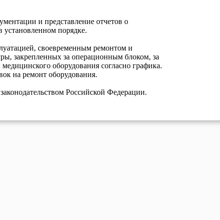
ФАП ст. 
кументации и представление отчетов о
ФАП ст. 
в установленном порядке.
ФАП ст. 
плуатацией, своевременным ремонтом и
ры, закрепленных за операционным блоком, за
 медицинского оборудования согласно графика.
вок на ремонт оборудования.
 законодательством Российской Федерации.