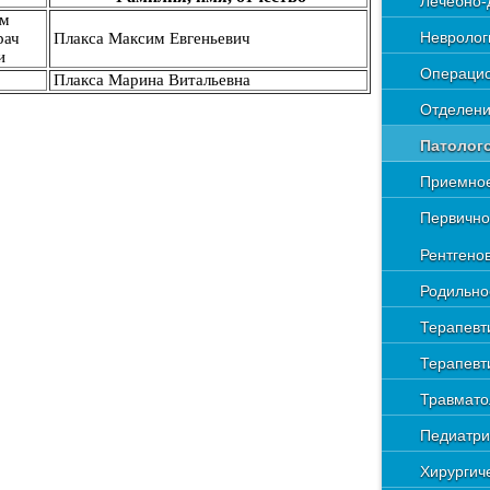
Лечебно-
им
Невролог
рач
Плакса Максим Евгеньевич
и
Операцио
Плакса Марина Витальевна
Отделени
Патолог
Приемное
Первично
Рентгено
Родильно
Терапевт
Терапевт
Травмато
Педиатри
Хирургич