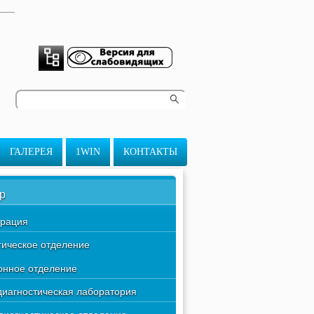
ГАЛЕРЕЯ
1WIN
КОНТАКТЫ
р
рация
гическое отделение
нное отделение
диагностическая лаборатория