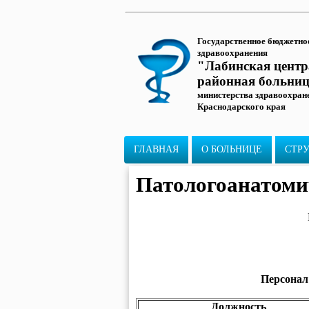
Государственное бюджетно
здравоохранения
"Лабинская цент
районная больни
министерства здравоохран
Краснодарского края
ГЛАВНАЯ
О БОЛЬНИЦЕ
СТР
Патологоанатоми
Персонал
Должность