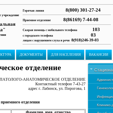
8(800) 301-27-24
Горячая линия
е учреждение
8(86169) 7-44-08
Приемное отделение
ральная
103
ца"
Скорая помощь с мобильного телефона
03
ения
с городского телефона
8(918)246-39-03
лицам с нарушением слуха и речи
УКТУРА
ДОКУМЕНТЫ
ДЛЯ НАСЕЛЕНИЯ
ВАКАНСИИ
ческое отделение
Стациона
ПАТОЛОГО-АНАТОМИЧЕСКОЕ ОТДЕЛЕНИЕ
Админист
Контактный телефон 7-43-27
Гинеколо
адрес г. Лабинск, ул. Пирогова, 1
Инфекцио
 приемного отделения
Клинико-
Фамилия, имя, отчество