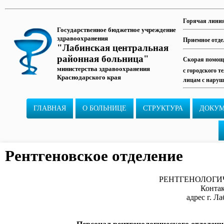
Горячая лини
Государственное бюджетное учреждение
здравоохранения
Приемное отде
"Лабинская центральная
районная больница"
Скорая помощь
министерства здравоохранения
с городского т
Краснодарского края
лицам с наруш
ГЛАВНАЯ
О БОЛЬНИЦЕ
СТРУКТУРА
ДОКУ
Рентгеновское отделение
РЕНТГЕНОЛОГИ
Контак
адрес г. Л