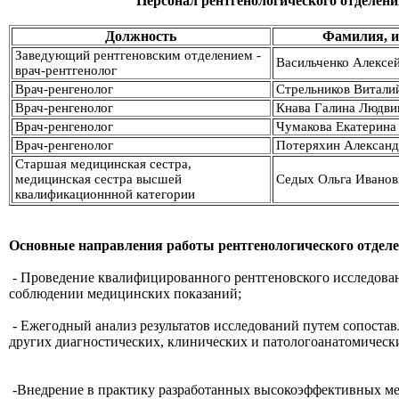
Персонал рентгенологического отделен
Должность
Фамилия, и
Заведующий рентгеновским отделением -
Васильченко Алексе
врач-рентгенолог
Врач-ренгенолог
Стрельников Витали
Врач-ренгенолог
Кнава Галина Людви
Врач-ренгенолог
Чумакова Екатерина
Врач-ренгенолог
Потеряхин Александ
Старшая медицинская сестра,
медицинская сестра высшей
Седых Ольга Иванов
квалификационнной категории
Основные направления работы рентгенологического отделе
- Проведение квалифицированного рентгеновского исследован
соблюдении медицинских показаний;
- Ежегодный анализ результатов исследований путем сопоста
других диагностических, клинических и патологоанатомическ
-Внедрение в практику разработанных высокоэффективных ме