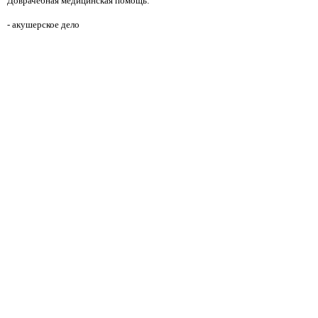
Доврачебная медицинская помощь:
- акушерское дело