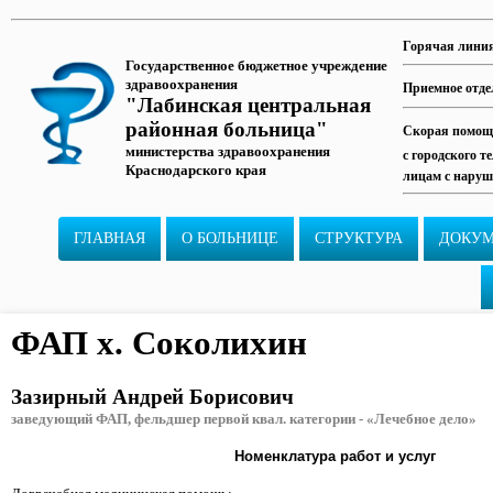
Горячая лини
Государственное бюджетное учреждение
здравоохранения
Приемное отде
"Лабинская центральная
районная больница"
Скорая помощь
министерства здравоохранения
с городского т
Краснодарского края
лицам с наруш
ГЛАВНАЯ
О БОЛЬНИЦЕ
СТРУКТУРА
ДОКУ
ФАП х. Соколихин
Зазирный Андрей Борисович
заведующий ФАП, фельдшер первой квал. категории - «Лечебное дело»
Номенклатура работ и услуг