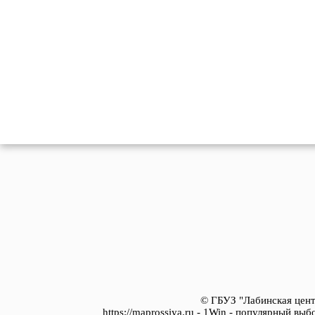
© ГБУЗ "Лабинская цент
https://maprossiya.ru - 1Win - популярный вы