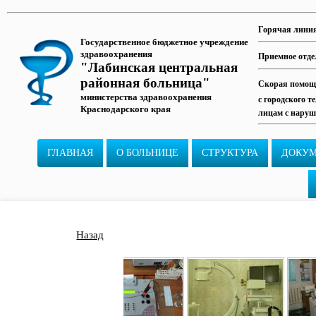
Горячая лини
Государственное бюджетное учреждение
здравоохранения
Приемное отде
"Лабинская центральная
районная больница"
Скорая помощь
министерства здравоохранения
с городского т
Краснодарского края
лицам с наруш
ГЛАВНАЯ
О БОЛЬНИЦЕ
СТРУКТУРА
ДОКУ
Назад