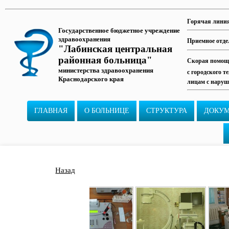
Горячая лини
Государственное бюджетное учреждение
здравоохранения
Приемное отде
"Лабинская центральная
районная больница"
Скорая помощь
министерства здравоохранения
с городского т
Краснодарского края
лицам с наруш
ГЛАВНАЯ
О БОЛЬНИЦЕ
СТРУКТУРА
ДОКУ
Назад