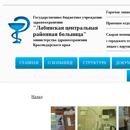
Горячая лини
Государственное бюджетное учреждение
здравоохранения
Приемное отде
"Лабинская центральная
районная больница"
Скорая помощь
министерства здравоохранения
с городского т
Краснодарского края
лицам с наруш
ГЛАВНАЯ
О БОЛЬНИЦЕ
СТРУКТУРА
ДОКУ
Назад