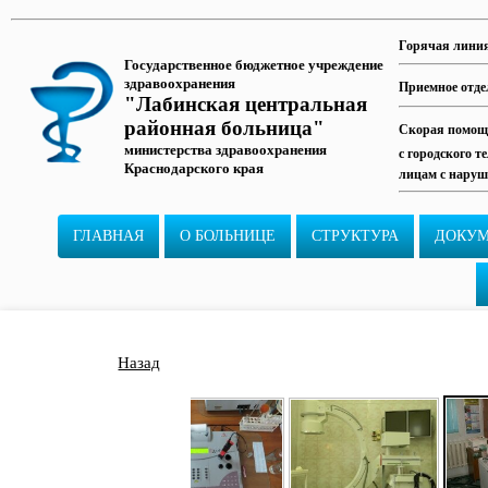
Горячая лини
Государственное бюджетное учреждение
здравоохранения
Приемное отде
"Лабинская центральная
районная больница"
Скорая помощь
министерства здравоохранения
с городского т
Краснодарского края
лицам с наруш
ГЛАВНАЯ
О БОЛЬНИЦЕ
СТРУКТУРА
ДОКУ
Назад