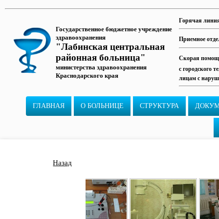
Горячая лини
Государственное бюджетное учреждение
здравоохранения
Приемное отде
"Лабинская центральная
районная больница"
Скорая помощь
министерства здравоохранения
с городского т
Краснодарского края
лицам с наруш
ГЛАВНАЯ
О БОЛЬНИЦЕ
СТРУКТУРА
ДОКУ
Назад