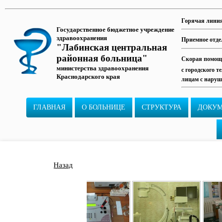
Горячая лини
Государственное бюджетное учреждение
здравоохранения
Приемное отде
"Лабинская центральная
районная больница"
Скорая помощь
министерства здравоохранения
с городского т
Краснодарского края
лицам с наруш
ГЛАВНАЯ
О БОЛЬНИЦЕ
СТРУКТУРА
ДОКУ
Назад